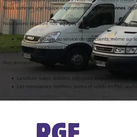
Nous sommes une équipe expérimentée de
8 personnes
don
Nous avons structuré nos
équipes
et nos
équipements
pour:
Mettre les experts au service de nos clients, même sur 
Intervenir rapidement (par exemple)
Nos domaines de compétences, en rénovation:
La toiture: tuiles, ardoises, toits plats, zinguerie, étanchéit
Les menuiseries: fenêtres, portes et volets en PVC, alum