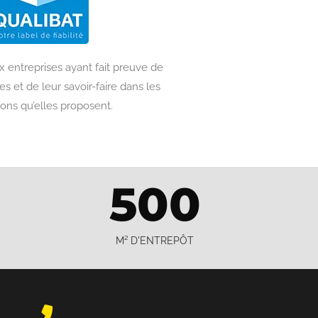
 entreprises ayant fait preuve de
 et de leur savoir-faire dans les
ions qu’elles proposent.
500
M² D'ENTREPÔT