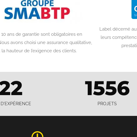
Label décerné aux
 10 ans de garantie sont obligatoires en
leurs compétences
ous avons choisi une assurance qualitative,
prestat
 la hauteur de l’exigence des clients.
22
1556
 D'EXPÉRIENCE
PROJETS