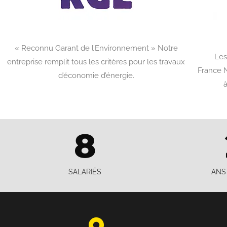
« Reconnu Garant de l’Environnement » Notre
Les
entreprise remplit tous les critères pour les travaux
France N
d’économie d’énergie.
à
8
SALARIÉS
ANS