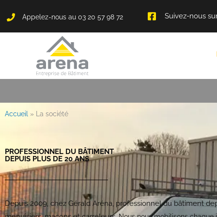
Panneau de gestion des cookies
Suivez-nous su
Appelez-nous au 03 20 57 98 72
Accueil
»
La société
PROFESSIONNEL DU BÂTIMENT
DEPUIS PLUS DE 20 ANS
Depuis 2009, chez Gérald Aréna, professionnel du bâtiment dep
menuisiers, maçons et carreleurs.
Nous nous mobilisons chaque jo