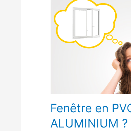
en
PVC
ou
en
ALUMINIUM
?
Fenêtre en PV
ALUMINIUM ?