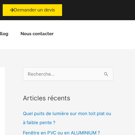
Demander un devis
Blog
Nous contacter
R
e
c
Articles récents
h
e
Quel puits de lumière sur mon toit plat ou
r
à faible pente ?
c
Fenêtre en PVC ou en ALUMINIUM ?